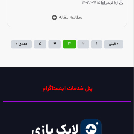
آریا کریمی
15 /09 / 1402
مطالعه مقاله
3
« قبلی
1
2
4
5
بعدی »
پنل خدمات اینستاگرام