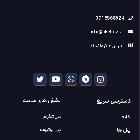
0918568524
info@likebazi.ir
آدرس : کرمانشاه
دسترسی سریع
بخش های سایت
خانه
پنل تلگرام
پنل ها
پنل یوتیوب