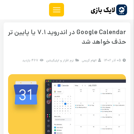
Google Calendar در اندروید 7.1 یا پایین تر
حذف خواهد شد
05 آذر 1402
الهام کریمی
نرم افزار و اپلیکیشن
467 بازدید