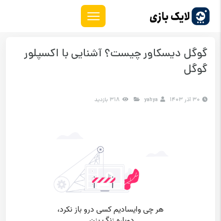
گوگل دیسکاور چیست؟ آشنایی با اکسپلور
گوگل
30 آذر 1403
yahya
318 بازدید